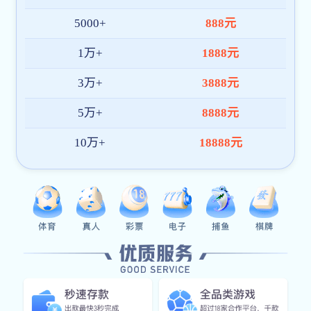
马库斯·拉什福德出生于1997年，是一位来自英格兰曼
彻斯特的年轻球员。他从小便展现出极高的足球天
赋，青少年时期便加入了曼联青训体系。在众多优秀
球员中脱颖而出后，他于2016年首次代表曼联出战，
并迅速成为球队的重要一员。
除了在场上的表现，拉什福德在场外也备受关注。他
积极参与社会公益活动，尤其是在儿童教育和饥饿问
题上做出了诸多贡献，这些都为他的公众形象增添了
不少光彩。
如今，在转会至西甲后，他迎来了新的挑战与机遇。
此次以34.16公里每小时的速度刷新西甲最快纪录，不
仅是个人能力的体现，也为他的职业生涯增添了一笔
耀眼的成绩。