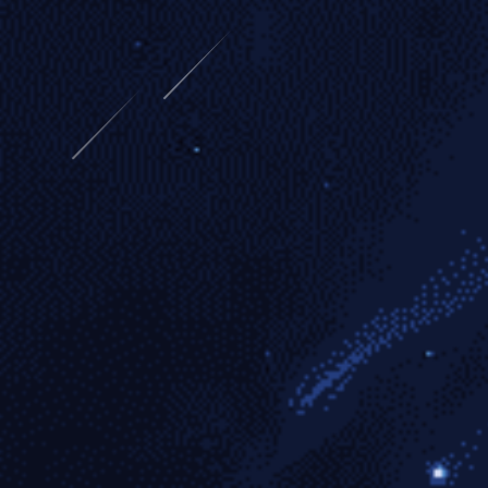
2、坚持精
在职业生涯后期，坚
诗岩来说，他已经走
还是心理上都要追求
坚持并不是盲目的固
效措施来调整状态，
对年轻球员起到引领
而且，坚持精神往往
大增强团队凝聚力，
那份不放弃、勇于拼
3、树立榜
作为经验丰富的老将