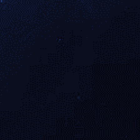
广泛的人群。他有能力
哲学，一种面对困难永
贡献力量。无论未来怎
想。
性，更阐述了在困境中
轻一代提供动力源泉。
能性，这都是值得每个
岩这样的榜样，通过努
共同铭记这一点，为实