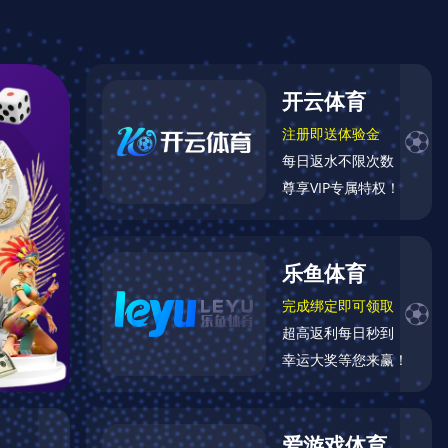
App
公司
体育
注册入口
简介
焦点
新萄京84556入口
赛事
84556入口APP
为您带来高速、高
端访问