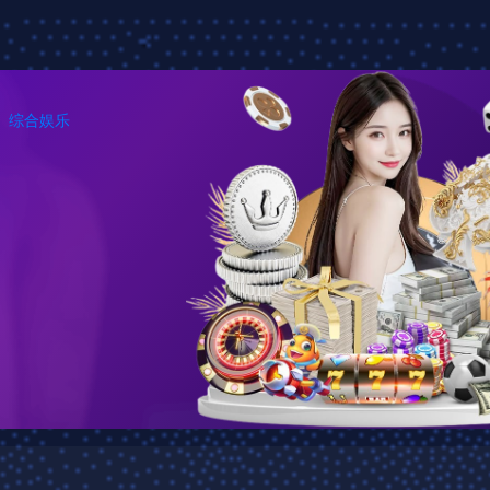
全天更新 ·
澳门
实时同步
无论您身在何处，
澳门新萄京
清、稳定的观赛体验。
下载客户端
网页