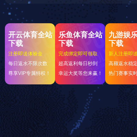
性。此外，文章还将
体育界的影响。最终
1、带伤复
高诗岩在遭遇伤病后
也是对球队和球迷的
能够在这样的困难时
此外，高诗岩带伤复
难，只要有目标就应
奋进的氛围，让每个
最后，这一决心也为
他们的一言一行都会
丝和支持者，为未来