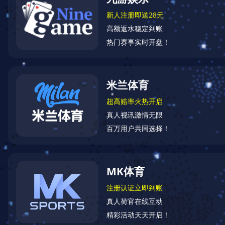
邱彪谈高诗
本文将探讨邱彪对高
业运动员，在面临身
彪在此背景下，深入